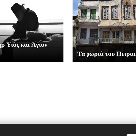
ρ Υιός και Άγιον
ς
Τα χωριά του Πειρα