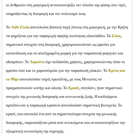
οι άνθρωποι στη μαγειρική αντικατοπτρίζει τον πλούτο της φύσης στο νησί,
επηρεάζοντας τη διατροφή και τον πολιτισμό τους.
Το
Λάδι Ελιάς
αποτελούσε βασική πηγή λίπους στη μαγειρική, με την Κρήτη
να φημίζεται για την παραγωγή υψηλής ποιότητας ελαιολάδου.
Τα
Σύκα
,
σημαντικό στοιχείο στη διατροφή, χρησιμοποιούνταν ως φρούτο για
κατανάλωση και σε αποξηραμένη μορφή για την παρασκευή φαγητών και
εδεσμάτων.
Το
Χαρούπι
είχε πολλαπλές χρήσεις, χρησιμοποιώντας τόσο το
φρούτο όσο και το χαρουπόμελο για την παρασκευή γλυκών.
Το
Κρέας και
το Ψάρι
αποτελούσαν πηγές πρωτεΐνης, με τους Μινωίτες να
πραγματοποιούν κυνήγι και αλιεία.
Το
Κρασί
, επιπλέον, ήταν σημαντικό
στοιχείο της μινωικής διατροφής και κοινωνικής ζωής. Η καλλιέργεια
αμπέλου και η παραγωγή κρασιού αποτελούσαν σημαντική βιοτεχνία. Το
κρασί, που αποτελεί ένα από τα σημαντικότερα στοιχεία της μινωικής
διατροφής, παρουσιάζεται μέσα από αντικείμενα που αντικατοπτρίζουν την
εξαιρετική οινοποίηση της περιοχής.