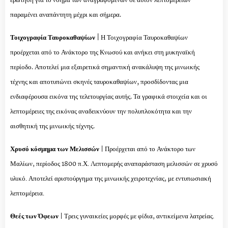
παραμένει αναπάντητη μέχρι και σήμερα.
Τοιχογραφία Ταυροκαθαψίων
|
Η Τοιχογραφία Ταυροκαθαψίων
προέρχεται από το Ανάκτορο της Κνωσού και ανήκει στη μυκηναϊκή
περίοδο. Αποτελεί μια εξαιρετικά σημαντική ανακάλυψη της μινωικής
τέχνης και αποτυπώνει σκηνές ταυροκαθαψίων, προσδίδοντας μια
ενδιαφέρουσα εικόνα της τελετουργίας αυτής.
Τα γραφικά στοιχεία και οι
λεπτομέρειες της εικόνας αναδεικνύουν την πολυπλοκότητα και την
αισθητική της μινωικής τέχνης.
Χρυσό κόσμημα των Μελισσών
| Προέρχεται από το Ανάκτορο των
Μαλίων, περίοδος 1800 π.Χ. Λεπτομερής αναπαράσταση μελισσών σε χρυσό
υλικό. Αποτελεί αριστούργημα της μινωικής χειροτεχνίας, με εντυπωσιακή
λεπτομέρεια.
Θεές των Όφεων
| Τρεις γυναικείες μορφές με φίδια, αντικείμενα λατρείας.