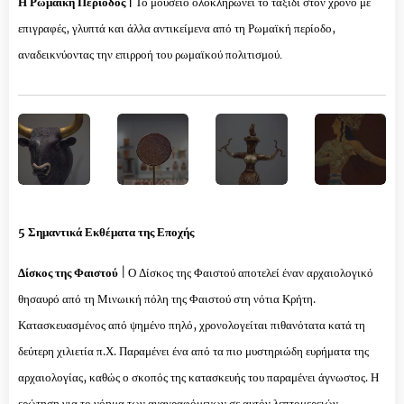
Η Ρωμαϊκή Περίοδος |
Το μουσείο ολοκληρώνει το ταξίδι στον χρόνο με
επιγραφές, γλυπτά και άλλα αντικείμενα από τη Ρωμαϊκή περίοδο,
αναδεικνύοντας την επιρροή του ρωμαϊκού πολιτισμού.
5 Σημαντικά Εκθέματα της Εποχής
Δίσκος της Φαιστού
|
Ο Δίσκος της Φαιστού αποτελεί έναν αρχαιολογικό
θησαυρό από τη Μινωική πόλη της Φαιστού στη νότια Κρήτη.
Κατασκευασμένος από ψημένο πηλό, χρονολογείται πιθανότατα κατά τη
δεύτερη χιλιετία π.Χ. Παραμένει ένα από τα πιο μυστηριώδη ευρήματα της
αρχαιολογίας, καθώς ο σκοπός της κατασκευής του παραμένει άγνωστος. Η
ερώτηση για το νόημα των αναγραφόμενων σε αυτόν λεπτομερειών