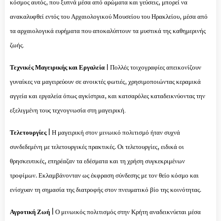
κόσμος αυτός, που ξυπνά μέσα από αρώματα και γεύσεις, μπορεί να
ανακαλυφθεί εντός του Αρχαιολογικού Μουσείου του Ηρακλείου, μέσα από
τα αρχαιολογικά ευρήματα που αποκαλύπτουν τα μυστικά της καθημερινής
ζωής.
Τεχνικές Μαγειρικής και Εργαλεία |
Πολλές τοιχογραφίες απεικονίζουν
γυναίκες να μαγειρεύουν σε ανοικτές φωτιές, χρησιμοποιώντας κεραμικά
αγγεία και εργαλεία όπως αγκίστρια, και κατσαρόλες καταδεικνύοντας την
εξελιγμένη τους τεχνογνωσία στη μαγειρική.
Τελετουργίες |
Η μαγειρική στον μινωικό πολιτισμό ήταν συχνά
συνδεδεμένη με τελετουργικές πρακτικές. Οι τελετουργίες, ειδικά οι
θρησκευτικές, επηρέαζαν τα εδέσματα και τη χρήση συγκεκριμένων
τροφίμων. Εκλαμβάνονταν ως έκφραση σύνδεσης με τον θείο κόσμο και
ενίσχυαν τη σημασία της διατροφής στον πνευματικό βίο της κοινότητας.
Αγροτική Ζωή |
Ο μινωικός πολιτισμός στην Κρήτη αναδεικνύεται μέσα