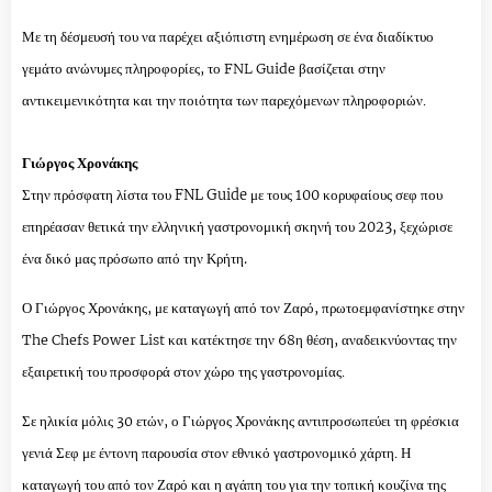
Με τη δέσμευσή του να παρέχει αξιόπιστη ενημέρωση σε ένα διαδίκτυο
γεμάτο ανώνυμες πληροφορίες, το FNL Guide βασίζεται στην
αντικειμενικότητα και την ποιότητα των παρεχόμενων πληροφοριών.
Γιώργος Χρονάκης
Στην πρόσφατη λίστα του FNL Guide με τους 100 κορυφαίους σεφ που
επηρέασαν θετικά την ελληνική γαστρονομική σκηνή του 2023, ξεχώρισε
ένα δικό μας πρόσωπο από την Κρήτη.
Ο Γιώργος Χρονάκης, με καταγωγή από τον Ζαρό, πρωτοεμφανίστηκε στην
The Chefs Power List και κατέκτησε την 68η θέση, αναδεικνύοντας την
εξαιρετική του προσφορά στον χώρο της γαστρονομίας.
Σε ηλικία μόλις 30 ετών, ο Γιώργος Χρονάκης αντιπροσωπεύει τη φρέσκια
γενιά Σεφ με έντονη παρουσία στον εθνικό γαστρονομικό χάρτη. Η
καταγωγή του από τον Ζαρό και η αγάπη του για την τοπική κουζίνα της