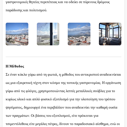
γαστρονομικές θητείες περιπέτειας και να οδεύει σε πύρινους δρόμους
παράδοσης και πολιτισμού.
Η Μέθοδος
Σε έναν κύκλο γύρω από τη φωτιά, η μέθοδος του αντικριστού αναδεικνύεται
ως μια εξαιρετική τέχνη στον κόσμο της τοπικής γαστρονομίας. Η οργάνωση
γύρω από τις φλόγες, χρησιμοποιώντας λεπτές μεταλλικές σούβλες για το
κυρίως υλικό και απλό φυσικό εξοπλισμό για την υλοποίηση του τρόπου
ψησίματος, δημιουργεί ένα περιβάλλον που αναδεικνύει την καθαρή ουσία
των πραγμάτων. Οι βάσεις του εξοπλισμού, είτε πρόκειται για
τσιμεντόλιθους είτε μεγάλες πέτρες, δίνουν το παραδοσιακό αίσθημα, ενώ οι