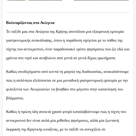
Βολιταρίζοντας στα Ανώγεια
Το ταξίδι μας στα Ανώγεια της Κρήτης αποτέλεσε μια εξαιρετική εμπειρία
γαστρονομικής ανακάλυψης, όπου η παράδοση σμίγεται με το πάθος της
τέχνης του αντικριστού, έναν παραδοσιακό τρόπο ψησίματος που ζει εδώ και
χρόνια στο νησί και αναβιώνει από γενιά σε γενιά δίχως ερωτήματα.
Καθώς υποδεχόμαστε από κοντά τη μαγεία της διαδικασίας, ανακαλύπτουμε
πώς η απλότητα εξελίσσεται σε μια μοναδική γαστρονομική εμπειρία με την
φιλοξενία των Ανωγειανών να βοηθάει στο μέγιστο στην κατανόηση του
βλέμματος.
Καθώς η πρώτη ύλη αποκτά χρυσό φτερό καταλαβαίνουμε πώς η τέχνη του
αντικριστού δεν είναι απλά μία μέθοδος ψησίματος, αλλά μία ζωντανή
έκφραση της Κρητικής κουζίνας, με το ταξίδι να συνεχίζετε σε