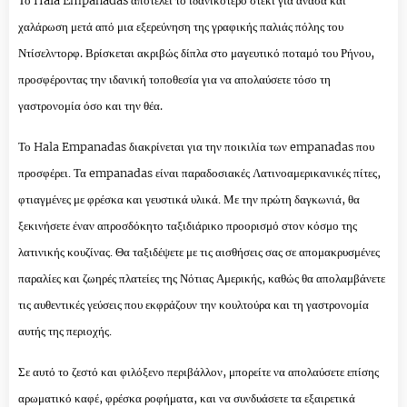
Το Hala Empanadas αποτελεί το ιδανικότερο στέκι για ανάσα και
χαλάρωση μετά από μια εξερεύνηση της γραφικής παλιάς πόλης του
Ντίσελντορφ. Βρίσκεται ακριβώς δίπλα στο μαγευτικό ποταμό του Ρήνου,
προσφέροντας την ιδανική τοποθεσία για να απολαύσετε τόσο τη
γαστρονομία όσο και την θέα.
Το Hala Empanadas διακρίνεται για την ποικιλία των empanadas που
προσφέρει. Τα empanadas είναι παραδοσιακές Λατινοαμερικανικές πίτες,
φτιαγμένες με φρέσκα και γευστικά υλικά. Με την πρώτη δαγκωνιά, θα
ξεκινήσετε έναν απροσδόκητο ταξιδιάρικο προορισμό στον κόσμο της
λατινικής κουζίνας. Θα ταξιδέψετε με τις αισθήσεις σας σε απομακρυσμένες
παραλίες και ζωηρές πλατείες της Νότιας Αμερικής, καθώς θα απολαμβάνετε
τις αυθεντικές γεύσεις που εκφράζουν την κουλτούρα και τη γαστρονομία
αυτής της περιοχής.
Σε αυτό το ζεστό και φιλόξενο περιβάλλον, μπορείτε να απολαύσετε επίσης
αρωματικό καφέ, φρέσκα ροφήματα, και να συνδυάσετε τα εξαιρετικά