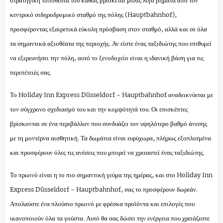
στρατηγική τοποθεσία του καθώς βρίσκεται μόλις λίγα βήματα από τον
κεντρικό σιδηροδρομικό σταθμό της πόλης (Hauptbahnhof),
προσφέροντας εξαιρετικά εύκολη πρόσβαση στον σταθμό, αλλά και σε όλα
τα σημαντικά αξιοθέατα της περιοχής. Αν είστε ένας ταξιδιώτης που επιθυμεί
να εξερευνήσει την πόλη, αυτό το ξενοδοχείο είναι η ιδανική βάση για τις
περιπέτειές σας.
Το Holiday Inn Express Düsseldorf - Hauptbahnhof αναδεικνύεται με
τον σύγχρονο σχεδιασμό του και την κομψότητά του. Οι επισκέπτες
βρίσκονται σε ένα περιβάλλον που συνδυάζει τον υψηλότερο βαθμό άνεσης
με τη μοντέρνα αισθητική. Τα δωμάτια είναι ευρύχωρα, πλήρως εξοπλισμένα
και προσφέρουν όλες τις ανέσεις που μπορεί να χρειαστεί ένας ταξιδιώτης.
Το πρωινό είναι η το πιο σημαντική γεύμα της ημέρας, και στο Holiday Inn
Express Düsseldorf - Hauptbahnhof, σας το προσφέρουν δωρεάν.
Απολαύστε ένα πλούσιο πρωινό με φρέσκα προϊόντα και επιλογές που
ικανοποιούν όλα τα γούστα. Αυτό θα σας δώσει την ενέργεια που χρειάζεστε