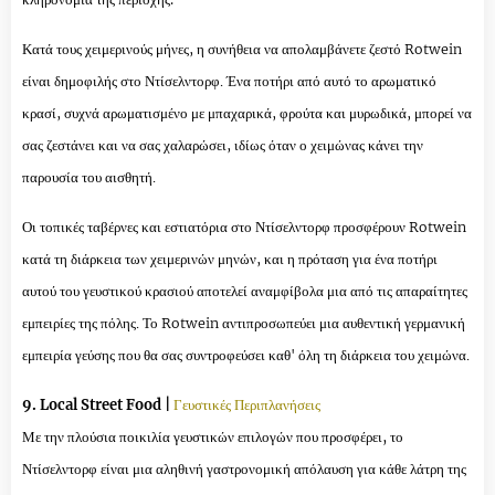
Κατά τους χειμερινούς μήνες, η συνήθεια να απολαμβάνετε ζεστό Rotwein
είναι δημοφιλής στο Ντίσελντορφ. Ένα ποτήρι από αυτό το αρωματικό
κρασί, συχνά αρωματισμένο με μπαχαρικά, φρούτα και μυρωδικά, μπορεί να
σας ζεστάνει και να σας χαλαρώσει, ιδίως όταν ο χειμώνας κάνει την
παρουσία του αισθητή.
Οι τοπικές ταβέρνες και εστιατόρια στο Ντίσελντορφ προσφέρουν Rotwein
κατά τη διάρκεια των χειμερινών μηνών, και η πρόταση για ένα ποτήρι
αυτού του γευστικού κρασιού αποτελεί αναμφίβολα μια από τις απαραίτητες
εμπειρίες της πόλης. Το Rotwein αντιπροσωπεύει μια αυθεντική γερμανική
εμπειρία γεύσης που θα σας συντροφεύσει καθ' όλη τη διάρκεια του χειμώνα.
9. Local Street Food |
Γευστικές Περιπλανήσεις
Με την πλούσια ποικιλία γευστικών επιλογών που προσφέρει, το
Ντίσελντορφ είναι μια αληθινή γαστρονομική απόλαυση για κάθε λάτρη της