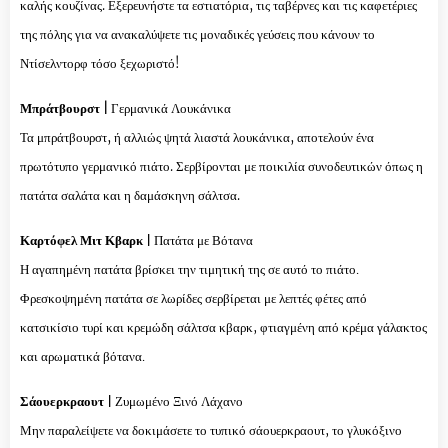
καλής κουζίνας. Εξερευνήστε τα εστιατόρια, τις ταβέρνες και τις καφετέριες
της πόλης για να ανακαλύψετε τις μοναδικές γεύσεις που κάνουν το
Ντίσελντορφ τόσο ξεχωριστό!
Μπράτβουρστ |
Γερμανικά Λουκάνικα
Τα μπράτβουρστ, ή αλλιώς ψητά λιαστά λουκάνικα, αποτελούν ένα
πρωτότυπο γερμανικό πιάτο. Σερβίρονται με ποικιλία συνοδευτικών όπως η
πατάτα σαλάτα και η δαμάσκηνη σάλτσα.
Καρτόφελ Μιτ Κβαρκ |
Πατάτα με Βότανα
Η αγαπημένη πατάτα βρίσκει την τιμητική της σε αυτό το πιάτο.
Φρεσκοψημένη πατάτα σε λωρίδες σερβίρεται με λεπτές φέτες από
κατσικίσιο τυρί και κρεμώδη σάλτσα κβαρκ, φτιαγμένη από κρέμα γάλακτος
και αρωματικά βότανα.
Σάουερκραουτ |
Ζυμωμένο Ξινό Λάχανο
Μην παραλείψετε να δοκιμάσετε το τυπικό σάουερκραουτ, το γλυκόξινο