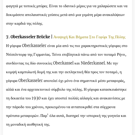
φαγητά με τοπικές μπύρες. Είναι το ιδανικό μέρος για να χαλαρώσετε και να
δοκιμάσετε απολαυστικές γεύσεις μετά από μια γεμάτη μέρα ανακαλύψεων
στην καρδιά της πόλης.
7. Oberkasseler Brücke |
Αναψυχή Και Βήματα Στο Γεφύρι Της Πόλης
Η γέφυρα Oberkasseler είναι μία από τις πιο χαρακτηριστικές γέφυρες στο
Ντίσελντορφ της Γερμανίας. Τείνει επιβλητικά πάνω από τον ποταμό Ρήνο,
συνδέοντας τις δύο συνοικίες Oberkassel και Niederkassel. Με την
κομψή καμπυλωτή δομή της και την εκπληκτική θέα προς τον ποταμό, η
γέφυρα Oberkasseler αποτελεί όχι μόνο ένα σημαντικό μέσο μεταφοράς,
αλλά και ένα αρχιτεκτονικό σύμβολο της πόλης. Η γέφυρα κατασκευάστηκε
τη δεκαετία του 1930 και έχει υποστεί πολλές αλλαγές και ανακαινίσεις με
την πάροδο του χρόνου, προκειμένου να ανταποκριθεί στα σύγχρονα
πρότυπα μεταφορών. Παρ' όλα αυτά, διατηρεί την ιστορική της γοητεία και
τη μοναδική αισθητική της.