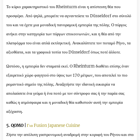
Το κύριο χαρακτηριστικό του Rheinturm είναι η απίστευτη θέα που
προσφέρει. Από ψηλά, μπορείτε να αγναντεύετε το Düsseldorf στο σύνολό
του και να έχετε μια μοναδική πανοραμική εμπειρία της πόλης. Ο πύργος
ανήκει στην κατηγορία των πύργων επικοινωνιών, και η θέα από την
πλατφόρμα του είναι απλά εκπληκτική. Ανακαλύπτετε τον ποταμό Ρήνο, τα
αξιοθέατα, και τα γραφικά τοπία του Düsseldorf όπως ποτέ άλλοτε.
Ωστόσο, η εμπειρία δεν σταματά εκεί. Ο Rheinturm διαθέτε
ι επίσης έναν
εξαιρετικό χώρο φαγητού στο ύψος των 170 μέτρων, που αποτελεί το πιο
ρομαντικό σημείο της πόλης. Αναζητήστε την ιδανική ευκαιρία να
απολαύσετε ένα γεύμα ή ένα ποτό με τον σύντροφο σας ή την παρέα σας
καθώς η ατμόσφαιρα και η μοναδική θέα καθιστούν αυτή την εμπειρία
αξέχαστη.
5. QOMO |
Για Fusion Japanese Cuisine
Ζήστε την απόλυτη γαστρονομική αναδρομή στην κορυφή του Ρήνου και στο