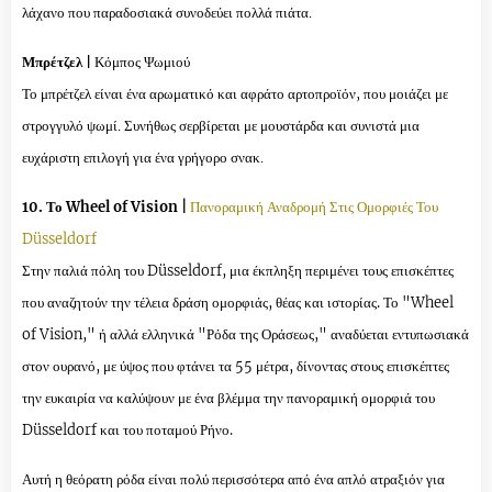
λάχανο που παραδοσιακά συνοδεύει πολλά πιάτα.
Μπρέτζελ |
Κόμπος Ψωμιού
Το μπρέτζελ είναι ένα αρωματικό και αφράτο αρτοπροϊόν, που μοιάζει με
στρογγυλό ψωμί. Συνήθως σερβίρεται με μουστάρδα και συνιστά μια
ευχάριστη επιλογή για ένα γρήγορο σνακ.
10. Το Wheel of Vision |
Πανοραμική Αναδρομή Στις Ομορφιές Του
Düsseldorf
Στην παλιά πόλη του Düsseldorf, μια έκπληξη περιμένει τους επισκέπτες
που αναζητούν την τέλεια δράση ομορφιάς, θέας και ιστορίας. Το "Wheel
of Vision," ή αλλά ελληνικά "Ρόδα της Οράσεως," αναδύεται εντυπωσιακά
στον ουρανό, με ύψος που φτάνει τα 55 μέτρα, δίνοντας στους επισκέπτες
την ευκαιρία να καλύψουν με ένα βλέμμα την πανοραμική ομορφιά του
Düsseldorf και του ποταμού Ρήνο.
Αυτή η θεόρατη ρόδα είναι πολύ περισσότερα από ένα απλό ατραξιόν για