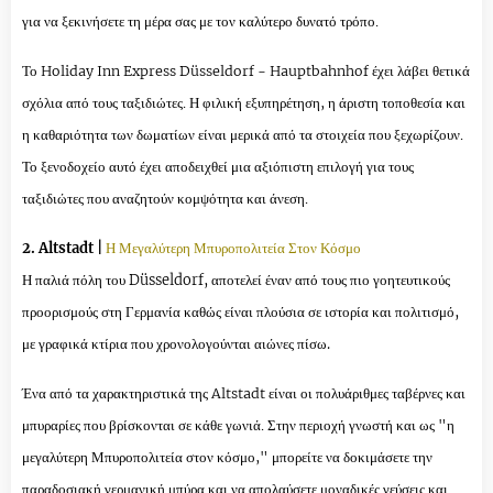
για να ξεκινήσετε τη μέρα σας με τον καλύτερο δυνατό τρόπο.
Το Holiday Inn Express Düsseldorf - Hauptbahnhof έχει λάβει θετικά
σχόλια από τους ταξιδιώτες. Η φιλική εξυπηρέτηση, η άριστη τοποθεσία και
η καθαριότητα των δωματίων είναι μερικά από τα στοιχεία που ξεχωρίζουν.
Το ξενοδοχείο αυτό έχει αποδειχθεί μια αξιόπιστη επιλογή για τους
ταξιδιώτες που αναζητούν κομψότητα και άνεση.
2.
Altstadt |
Η Μεγαλύτερη Μπυροπολιτεία Στον Κόσμο
Η παλιά πόλη του Düsseldorf, αποτελεί έναν από τους πιο γοητευτικούς
προορισμούς στη Γερμανία καθώς
είναι πλούσια σε ιστορία και πολιτισμό,
με γραφικά κτίρια που χρονολογούνται αιώνες πίσω.
Ένα από τα χαρακτηριστικά της Altstadt είναι οι πολυάριθμες ταβέρνες και
μπυραρίες που βρίσκονται σε κάθε γωνιά. Στην περιοχή γνωστή και ως "η
μεγαλύτερη Μπυροπολιτεία στον κόσμο," μπορείτε να δοκιμάσετε την
παραδοσιακή γερμανική μπύρα και να απολαύσετε μοναδικές γεύσεις και