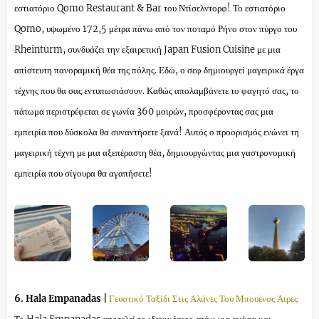
εστιατόριο Qomo Restaurant & Bar του Ντίσελντορφ! Το εστιατόριο
Qomo, υψωμένο 172,5 μέτρα πάνω από τον ποταμό Ρήνο στον πύργο του
Rheinturm, συνδυάζει την εξαιρετική Japan Fusion Cuisine με μια
απίστευτη πανοραμική θέα της πόλης. Εδώ, ο σεφ δημιουργεί μαγειρικά έργα
τέχνης που θα σας εντυπωσιάσουν. Καθώς απολαμβάνετε το φαγητό σας, το
πάτωμα περιστρέφεται σε γωνία 360 μοιρών, προσφέροντας σας μια
εμπειρία που δύσκολα θα συναντήσετε ξανά! Αυτός ο προορισμός ενώνει τη
μαγειρική τέχνη με μια αξεπέραστη θέα, δημιουργώντας μια γαστρονομική
εμπειρία που σίγουρα θα αγαπήσετε!
6. Hala Empanadas |
Γευστικό Ταξίδι Στις Αλάνες Του Μπουένος Άιρες