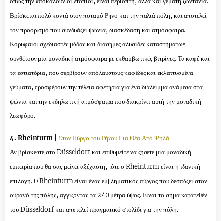
όπως την αποκαλούν οι ντόπιοι, είναι περίοπτη, αλλά και γεμάτη ζωντάνια.
Βρίσκεται πολύ κοντά στον ποταμό Ρήνο και την παλιά πόλη, και αποτελεί
τον προορισμό που συνδυάζει ψώνια, διασκέδαση και ατμόσφαιρα.
Κορυφαίοι σχεδιαστές μόδας και διάσημες αλυσίδες καταστημάτων
συνθέτουν μια μοναδική ατμόσφαιρα με εκθαμβωτικές βιτρίνες. Τα καφέ και
τα εστιατόρια, που σερβίρουν απόλαυστους καφέδες και εκλεπτυσμένα
γεύματα, προσφέρουν την τέλεια αφετηρία για ένα διάλειμμα ανάμεσα στα
ψώνια και την εκδηλωτική ατμόσφαιρα που διακρίνει αυτή την μοναδική
λεωφόρο.
4. Rheinturm |
Στον
Πύργο του Ρήνου Για Θέα Από Ψηλά
Αν βρίσκεστε στο Düsseldorf και επιθυμείτε να ζήσετε μια μοναδική
εμπειρία που θα σας μείνει αξέχαστη, τότε ο Rheinturm είναι η ιδανική
επιλογή. Ο Rheinturm είναι ένας εμβληματικός πύργος που δεσπόζει στον
ουρανό της πόλης, αγγίζοντας τα 240 μέτρα ύψος. Είναι το σήμα κατατεθέν
του Düsseldorf και αποτελεί πραγματικό στολίδι για την πόλη.