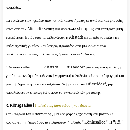
ποικιλίες.
Τα σοκάκια είναι γεμάτα από τοπικά καταστήματα, εστιατόρια και μπουτίκ,
κάνοντας την Altstadt ιδανική για ατελείωτο shopping και γαστρονομική
εξερεύνηση.
Εκτός από τα ταβερνάκια, η Altstadt είναι επίσης γεμάτη με
καλλιτεχνικές γκαλερί και θεάτρα, προσφέροντας μια ευκαιρία να
απολαύσετε ποικίλες πολιτιστικές δράσεις και εκδηλώσεις.
Όλα αυτά καθιστούν την Altstadt του Düsseldorf μια εξαιρετική επιλογή
για όσους αναζητούν αυθεντική γερμανική φιλοξενία, εξαιρετικό φαγητό και
μια εμβληματική εμπειρία ταξιδίου. Αν βρεθείτε στο Düsseldorf, μην
παραλείψετε να επισκεφθείτε αυτό το μαγευτικό κέντρο πόλης.
3. Königsallee |
Για Ψώνια, Διασκέδαση και Βόλιτα
Στην καρδιά του Ντίσελντορφ, μια λεωφόρος ξεχωριστή και μοναδική
κυριαρχεί - η Λεωφόρος των Βασιλέων ή αλλιώς "Königsallee." Η "Kö,"