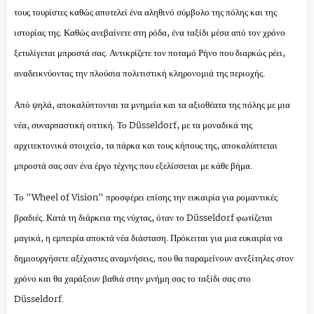
τους τουρίστες καθώς αποτελεί ένα αληθινό σύμβολο της πόλης και της
ιστορίας της. Καθώς ανεβαίνετε στη ρόδα, ένα ταξίδι μέσα από τον χρόνο
ξετυλίγεται μπροστά σας. Αντικρίζετε τον ποταμό Ρήνο που διαρκώς ρέει,
αναδεικνύοντας την πλούσια πολιτιστική κληρονομιά της περιοχής.
Από ψηλά, αποκαλύπτονται τα μνημεία και τα αξιοθέατα της πόλης με μια
νέα, συναρπαστική οπτική. Το Düsseldorf, με τα μοναδικά της
αρχιτεκτονικά στοιχεία, τα πάρκα και τους κήπους της, αποκαλύπτεται
μπροστά σας σαν ένα έργο τέχνης που εξελίσσεται με κάθε βήμα.
Το "Wheel of Vision" προσφέρει επίσης την ευκαιρία για ρομαντικές
βραδιές. Κατά τη διάρκεια της νύχτας, όταν το Düsseldorf φωτίζεται
μαγικά, η εμπειρία αποκτά νέα διάσταση. Πρόκειται για μια ευκαιρία να
δημιουργήσετε αξέχαστες αναμνήσεις, που θα παραμείνουν ανεξίτηλες στον
χρόνο και θα χαράξουν βαθιά στην μνήμη σας το ταξίδι σας στο
Düsseldorf.