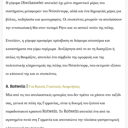
Η γέφυρα Oberkasseler αποτελεί όχι μόνο σημαντικό μέρος του
συστήματος μεταφορών του Ντίσελντορφ, αλλά και ένα δημοφιλές μέρος για
βόλτες, ποδηλασία και φωτογραφίες. Οι επισκέπτες μπορούν να απολαύσουν
την εντυπωσιακή θέα στον ποταμό Ρήνο και το αστικό τοπίο της πόλης.
Επιπλέον, η γέφυρα προσφέρει πρόσβαση σε διάφορα εστιατόρια και
καταστήματα στα γύρω περίχωρα. Ανεξάρτητα από το αν τη διασχίζετε ή
απλώς τη θαυμάζετε, αποτελεί ένα σύμβολο της ομορφιάς και της
πολιτιστικής κληρονομιάς της πόλης του Ντίσελντορφ, που εκτιμούν εξίσου
οι κάτοικοί της και οι επισκέπτες.
8. Rotwein |
Για Καυτές Γευστικές Αναμνήσεις
Μία από τις πιο απολαυστικές εμπειρίες που δεν πρέπει να χάσετε στο ταξίδι
σας, γενικά σε πόλη της Γερμανίας, είναι η δοκιμή του ζεστού και
παραδοσιακού κρασιού Rotwein. Το Rotwein αποτελεί ένα από τα
αγαπημένα ποτά στη Γερμανία και αποτυπώνει την πλούσια γαστρονομική
κληρονομιά της περιοχής.