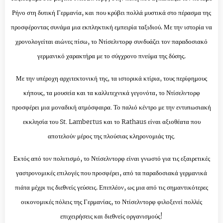
Ρήνο στη δυτική Γερμανία, και
που κρύβει πολλά μυστικά στο πέρασμα της
προσφέροντας συνάμα μια εκπληκτική εμπειρία ταξιδιού.
Με την ιστορία να
χρονολογείται αιώνες πίσω, το Ντίσελντορφ συνδυάζει τον παραδοσιακό
γερμανικό χαρακτήρα με το σύγχρονο πνεύμα της δύσης.
Με την υπέροχη αρχιτεκτονική της, τα ιστορικά κτίρια, τους περίφημους
κήπους, τα μουσεία και τα καλλιτεχνικά γεγονότα, το Ντίσελντορφ
προσφέρει μια μοναδική ατμόσφαιρα. Το παλιό κέντρο με την εντυπωσιακή
εκκλησία του St. Lambertus και το Rathaus είναι αξιοθέατα που
αποτελούν μέρος της πλούσιας κληρονομιάς της.
Εκτός από τον πολιτισμό, το Ντίσελντορφ είναι γνωστό για τις εξαιρετικές
γαστρονομικές επιλογές που προσφέρει, από τα παραδοσιακά γερμανικά
πιάτα μέχρι τις διεθνείς γεύσεις.
Επιπλέον, ως μια από τις σημαντικότερες
οικονομικές πόλεις της Γερμανίας, το Ντίσελντορφ φιλοξενεί πολλές
επιχειρήσεις και διεθνείς οργανισμούς!