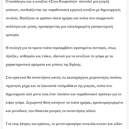
Ο κατάλογος και η κουζίνα «Στου Κουρούπη» αποτελεί μια γιορτή
γεύσεων, συνδυάζοντας την παραδοσιακή κρητική κουζίνα με δημιουργικές
πινελιές. Βασίζεται σε φρέσκα υλικά ημέρας και πιάτα που ισορροπούν
απλότητα και γεύση, προσφέροντας μια ολοκληρωμένη γαστρονομική
εμπειρία.
Η επιλογή για τα πρώτα πιάτα περιλαμβάνει αγαπημένες συνταγές, όπως
τζατζίκι, ανθόγαλο και ντάκο, ιδανικά για να ανοίξουν το γεύμα με τα
χαρακτηριστικά αρώματα και γεύσεις της Κρήτης.
Στα ορεκτικά θα συναντήσεις κανείς τις ακαταμάχητες χειροποίητες πατάτες
τηγανητές μέχρι και τα ξακουστά ντολμαδάκια της γιαγιάς, πιάτα που
δημιουργούν από μόνα τους έναν πλούσιο και παραδοσιακό πρόλογο για το
κύριο γεύμα. Ξεχωριστή θέση κατέχουν τα πιάτα ημέρας, φρεσκομαγειρεμένα
και μοναδικά, που δύσκολα μπορείς να συναντήσεις αλλού.
Για τους λάτρεις του κρέατος, το μενού προσφέρει ποικιλία κοπών και ειδών