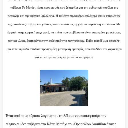
ταβέρνα Το Μετόχι, ένας προορισμός που ξεχωρίζει για την αυθεντική κουζίνα της
περιοχής και την κρητική φιλοξενία. Η ταβέρνα προσφέρει απλόχερα στους επισκέπτες
της μοναδικές στιγμές και γεύσεις, αποτυπώνοντας τη γνήσια παράδοση του τόπου. Με
έμφαση στην κρητική μαγειρική, τα πιάτα που σερβίρονται είναι φτιαγμένα με φρέσκα,
τοπικά υλικά, διατηρώντας την αυθεντικότητα των γεύσεων. Κάθε τραπέζωμα αποτελεί
μια ταπεινή αλλά απόλυτα προσεγμένη μαγειρική εμπειρία, που αποδίδει τον χαρακτήρα
και τη γαστρονομική κληρονομιά του χωριού.
Ένας από τους κύριους λόγους που επιλέξαμε να επισκεφτούμε την
συγκεκριμένη ταβέρνα στο Κάτω Μετόχι του Οροπεδίου Λασιθίου ήταν η