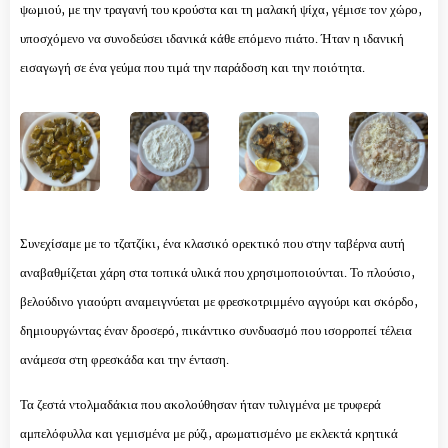
ψωμιού, με την τραγανή του κρούστα και τη μαλακή ψίχα, γέμισε τον χώρο,
υποσχόμενο να συνοδεύσει ιδανικά κάθε επόμενο πιάτο. Ήταν η ιδανική
εισαγωγή σε ένα γεύμα που τιμά την παράδοση και την ποιότητα.
Συνεχίσαμε με το τζατζίκι, ένα κλασικό ορεκτικό που στην ταβέρνα αυτή
αναβαθμίζεται χάρη στα τοπικά υλικά που χρησιμοποιούνται. Το πλούσιο,
βελούδινο γιαούρτι αναμειγνύεται με φρεσκοτριμμένο αγγούρι και σκόρδο,
δημιουργώντας έναν δροσερό, πικάντικο συνδυασμό που ισορροπεί τέλεια
ανάμεσα στη φρεσκάδα και την ένταση.
Τα ζεστά ντολμαδάκια που ακολούθησαν ήταν τυλιγμένα με τρυφερά
αμπελόφυλλα και γεμισμένα με ρύζι, αρωματισμένο με εκλεκτά κρητικά