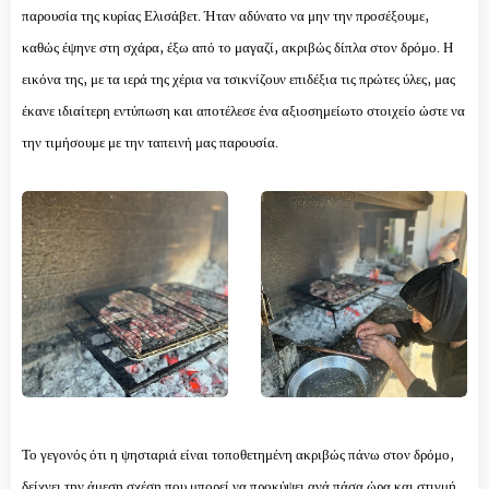
παρουσία της κυρίας Ελισάβετ. Ήταν αδύνατο να μην την προσέξουμε,
καθώς έψηνε στη σχάρα, έξω από το μαγαζί, ακριβώς δίπλα στον δρόμο. Η
εικόνα της, με τα ιερά της χέρια να τσικνίζουν επιδέξια τις πρώτες ύλες, μας
έκανε ιδιαίτερη εντύπωση και αποτέλεσε ένα αξιοσημείωτο στοιχείο ώστε να
την τιμήσουμε με την ταπεινή μας παρουσία.
Το γεγονός ότι η ψησταριά είναι τοποθετημένη ακριβώς πάνω στον δρόμο,
δείχνει την άμεση σχέση που μπορεί να προκύψει ανά πάσα ώρα και στιγμή