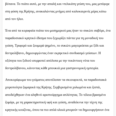
βότανα. Το πιάτο αυτό, με την απαλή και ντελικάτη γεύση του, μας μετέφερε
στη φύση της Κρήτης, ανακαλώντας μνήμες από καλοκαιρινές μέρες κάτω
από τον ήλιο.
Ένα από τα κορυφαία πιάτα του μεσημεριού μας ήταν το συκώτι σαβόρε, ένα
παραδοσιακό κρητικό έδεσμα που ξεχωρίζει πάντα για τη μοναδική του
γεύση. Τρυφερό και ζουμερά ψημένο, το συκώτι μαγειρεύεται με ξίδι και
δεντρολίβανο, δημιουργώντας έναν εκρηκτικό συνδυασμό γεύσεων. Η
οξύτητα του ξιδιού ισορροπεί απόλυτα με την πικάντικη νότα του
δεντρολίβανου, κάνοντας κάθε μπουκιά μια γαστρονομική εμπειρία.
Αποκορύφωμα του γεύματος αποτέλεσαν τα σκιουφικτά, τα παραδοσιακά
χειροποίητα ζυμαρικά της Κρήτης. Σερβιρισμένα χυλωμένα και ζεστά,
αποδείχθηκαν ένα αληθινό αριστούργημα απλότητας. Το τέλεια βρασμένο
ζυμάρι, με τη χαρακτηριστική υφή και γεύση, αναδείκνυε την τέχνη της
κρητικής κουζίνας, όπου τα πιο απλά υλικά μπορούν να δημιουργήσουν ένα