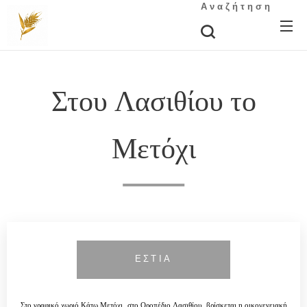
Αναζήτηση
Στου Λασιθίου το
Μετόχι
ΕΣΤΙΑ
Στο γραφικό χωριό Κάτω Μετόχι, στο Οροπέδιο Λασιθίου, βρίσκεται η οικογενειακή