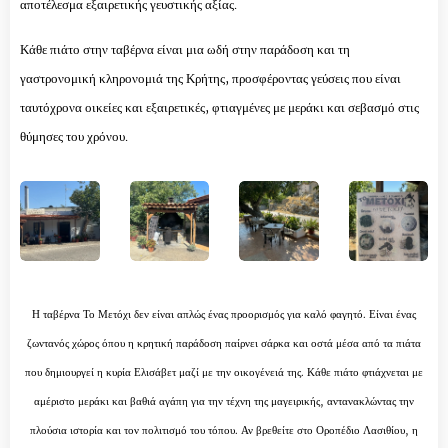
αποτέλεσμα εξαιρετικής γευστικής αξίας.
Κάθε πιάτο στην ταβέρνα είναι μια ωδή στην παράδοση και τη
γαστρονομική κληρονομιά της Κρήτης, προσφέροντας γεύσεις που είναι
ταυτόχρονα οικείες και εξαιρετικές, φτιαγμένες με μεράκι και σεβασμό στις
θύμησες του χρόνου.
Η ταβέρνα Το Μετόχι δεν είναι απλώς ένας προορισμός για καλό φαγητό. Είναι ένας
ζωντανός χώρος όπου η κρητική παράδοση παίρνει σάρκα και οστά μέσα από τα πιάτα
που δημιουργεί η κυρία Ελισάβετ μαζί με την οικογένειά της. Κάθε πιάτο φτιάχνεται με
αμέριστο μεράκι και βαθιά αγάπη για την τέχνη της μαγειρικής, αντανακλώντας την
πλούσια ιστορία και τον πολιτισμό του τόπου. Αν βρεθείτε στο Οροπέδιο Λασιθίου, η